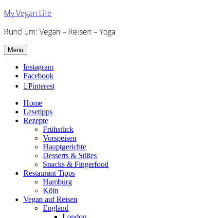
My Vegan Life
Rund um: Vegan – Reisen – Yoga
Menü
Instagram
Facebook
Pinterest
Home
Lesetipps
Rezepte
Frühstück
Vorspeisen
Hauptgerichte
Desserts & Süßes
Snacks & Fingerfood
Restaurant Tipps
Hamburg
Köln
Vegan auf Reisen
England
London