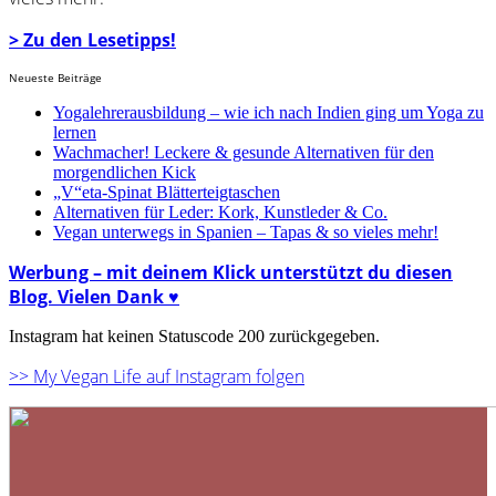
> Zu den Lesetipps!
Neueste Beiträge
Yogalehrerausbildung – wie ich nach Indien ging um Yoga zu
lernen
Wachmacher! Leckere & gesunde Alternativen für den
morgendlichen Kick
„V“eta-Spinat Blätterteigtaschen
Alternativen für Leder: Kork, Kunstleder & Co.
Vegan unterwegs in Spanien – Tapas & so vieles mehr!
Werbung – mit deinem Klick unterstützt du diesen
Blog. Vielen Dank ♥
Instagram hat keinen Statuscode 200 zurückgegeben.
>> My Vegan Life auf Instagram folgen