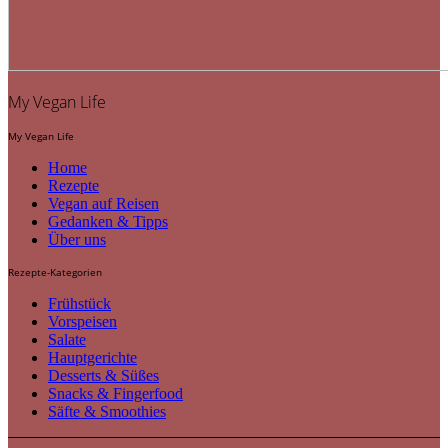
My Vegan Life
My Vegan Life
Home
Rezepte
Vegan auf Reisen
Gedanken & Tipps
Über uns
Rezepte-Kategorien
Frühstück
Vorspeisen
Salate
Hauptgerichte
Desserts & Süßes
Snacks & Fingerfood
Säfte & Smoothies