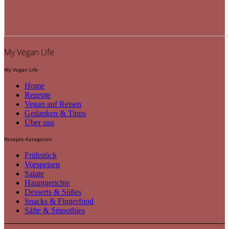
My Vegan Life
My Vegan Life
Home
Rezepte
Vegan auf Reisen
Gedanken & Tipps
Über uns
Rezepte-Kategorien
Frühstück
Vorspeisen
Salate
Hauptgerichte
Desserts & Süßes
Snacks & Fingerfood
Säfte & Smoothies