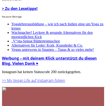
> Zu den Lesetipps!
Neueste Beiträge
Yogalehrerausbildung – wie ich nach Indien ging um Yoga zu
lernen
Wachmacher! Leckere & gesunde Alternativen für den
morgendlichen Kick
„V“eta-Spinat Blätterteigtaschen
Alternativen für Leder: Kork, Kunstleder & Co.
Vegan unterwegs in Spanien – Tapas & so vieles mehr!
Werbung – mit deinem Klick unterstützt du diesen
Blog. Vielen Dank ♥
Instagram hat keinen Statuscode 200 zurückgegeben.
>> My Vegan Life auf Instagram folgen