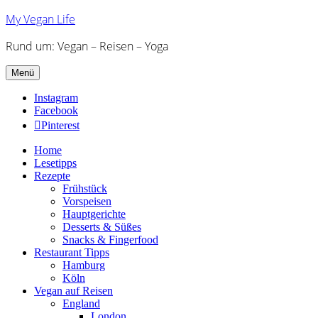
My Vegan Life
Rund um: Vegan – Reisen – Yoga
Menü
Instagram
Facebook
Pinterest
Home
Lesetipps
Rezepte
Frühstück
Vorspeisen
Hauptgerichte
Desserts & Süßes
Snacks & Fingerfood
Restaurant Tipps
Hamburg
Köln
Vegan auf Reisen
England
London